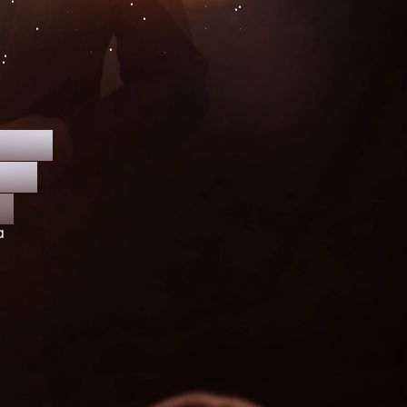
TAL
AS
.
a