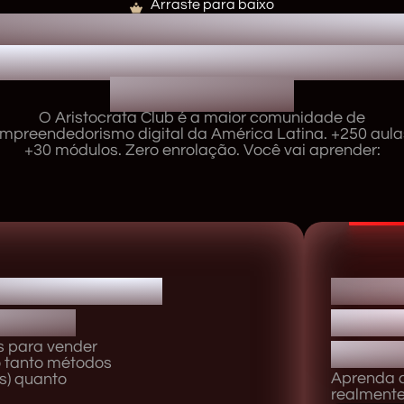
Arraste para baixo
 QUE UMA COMUNIDADE
OS UM “CURSO”. É UMA 
LINHAGEM.
O Aristocrata Club é a maior comunidade de
mpreendedorismo digital da América Latina. +250 aula
+30 módulos. Zero enrolação. Você vai aprender:
r produto no
Como 
o pago
ofert
s para vender
escal
do tanto métodos
Aprenda a 
s) quanto
realmente