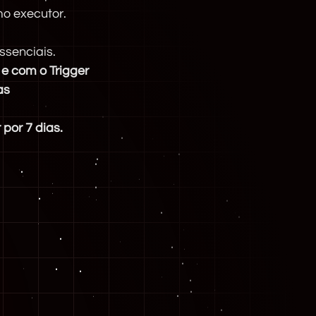
o executor.
ssenciais.
e com o Trigger
as
por 7 dias.