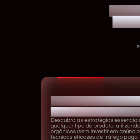
MAIS
SOM
e
Como vender qualque
orgânico e no tráfeg
Descubra as estratégias essenciai
qualquer tipo de produto, utilizan
orgânicos (sem investir em anúncio
técnicas eficazes de tráfego pago.