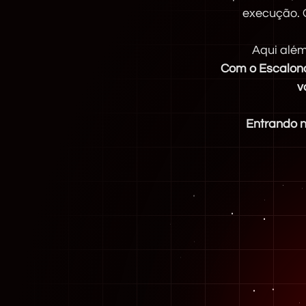
execução. 
Aqui além
Com o Escalona
v
Entrando n