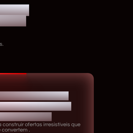
. NÃO
NOVA
s.
criar ou modelar
as que explodem e
ar operações
construir ofertas irresistíveis que
 convertem .