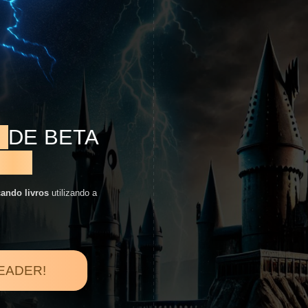
O
DE BETA
IL!
cando livros
utilizando a
READER!