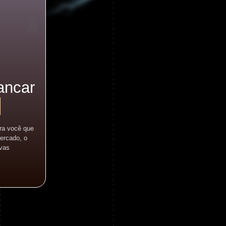
ancar
.
ra você que
ercado, o
ovas