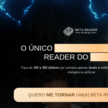
O ÚNICO
TREINAMENT
READER DO
BRAS
Faça de
100 a 300 dólares
por semana apenas
lendo e criti
inteligência artificial.
QUERO
ME TORNAR
UM(A) BETA 