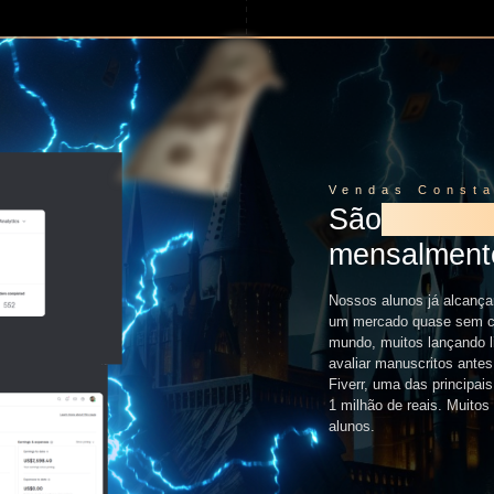
Vendas Const
São
MILHA
mensalment
Nossos alunos já alcança
um mercado quase sem con
mundo, muitos lançando l
avaliar manuscritos ante
Fiverr, uma das principai
1 milhão de reais. Muito
alunos.