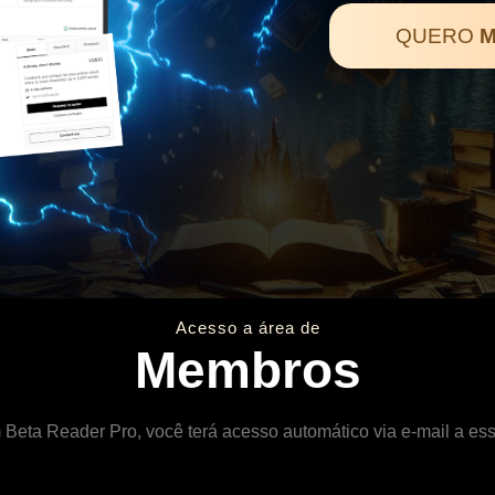
QUERO
M
Acesso a área de
Membros
 Beta Reader Pro, você terá acesso automático via e-mail a es