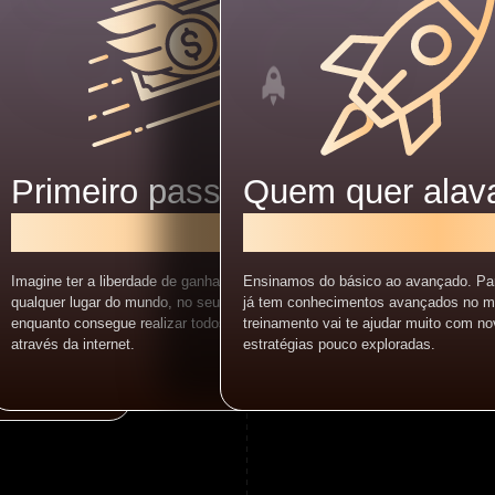
mpo e
Primeiro passo para
Quem quer alav
liberdade financeira.
financeiramente
 já fez mais de
Imagine ter a liberdade de ganhar em dólar de
Ensinamos do básico ao avançado. Pa
meçando sem
qualquer lugar do mundo, no seu próprio horário,
já tem conhecimentos avançados no m
EMPO COM
enquanto consegue realizar todos os seus sonhos
treinamento vai te ajudar muito com n
IONAM E SE
através da internet.
estratégias pouco exploradas.