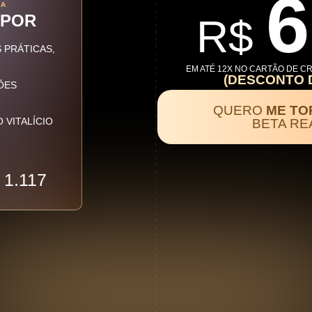
MA
 POR
R$
 PRÁTICAS,
EM ATÉ 12X NO CARTÃO DE CRÉ
(DESCONTO D
ÕES
QUERO
ME TO
VITALÍCIO
BETA RE
 1.117