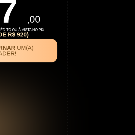
67
,00
DITO OU À VISTA NO PIX.
E R$ 920)
RNAR
UM(A)
ADER!